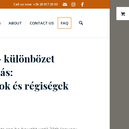
Call us now: +36 20 917 35 03
S
ABOUT
CONTACT US
FAQ
– különbözet
ás:
k és régiségek