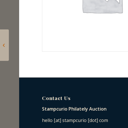
Shipping fee HU – különbözet
szerinti szabályozás:
gyűjteménydarabok...
Contact Us
Stampcurio Philately Auction
hello [at] stampcurio [dot] com