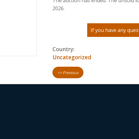
The auction has ended. The unsold lo
2026.
If you have any quest
Country:
Uncategorized
<< Previous