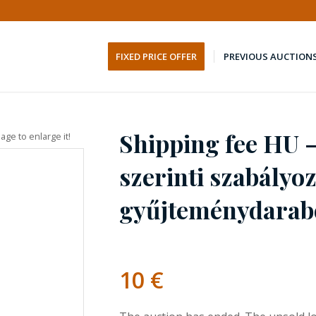
FIXED PRICE OFFER
PREVIOUS AUCTION
Shipping fee HU 
age to enlarge it!
szerinti szabályoz
gyűjteménydarabo
10
€