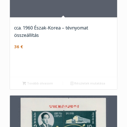
cca. 1960 Észak-Korea – tévnyomat
összeállítás
36
€
Tovább olvasom
Részletek mutatása