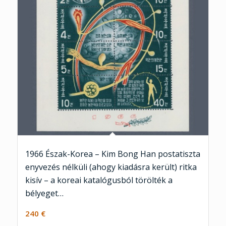
1966 Észak-Korea – Kim Bong Han postatiszta
enyvezés nélküli (ahogy kiadásra került) ritka
kisív – a koreai katalógusból törölték a
bélyeget…
240
€