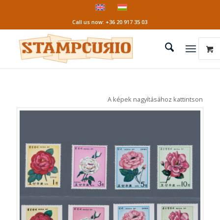
Call us now: +36 20 917 35 03
A képek nagyításához kattintson a kép