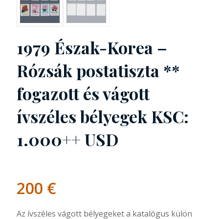
1979 Észak-Korea –
Rózsák postatiszta **
fogazott és vágott
ívszéles bélyegek KSC:
1.000++ USD
200
€
Az ívszéles vágott bélyegeket a katalógus külön