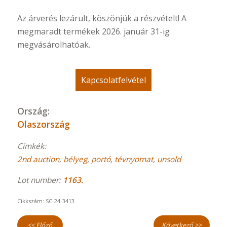
Az árverés lezárult, köszönjük a részvételt! A
megmaradt termékek 2026. január 31-ig
megvásárolhatóak.
Kapcsolatfelvétel
Ország:
Olaszország
Címkék:
2nd auction
,
bélyeg
,
portó
,
tévnyomat
,
unsold
Lot number:
1163.
Cikkszám:
SC-24-3413
<< Előző
Következő >>