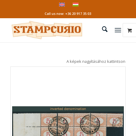
Call us now: +36 20 917 35 03
A képek nagyításához kattintson a kép