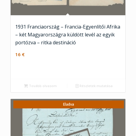
1931 Franciaország – Francia-Egyenlítői Afrika
– két Magyarországra küldött levél az egyik
portózva – ritka destináció
16
€
Tovább olvasom
Részletek mutatása
Eladva