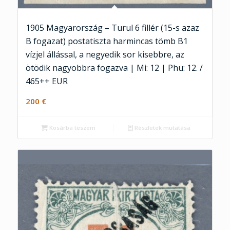
1905 Magyarország – Turul 6 fillér (15-s azaz
B fogazat) postatiszta harmincas tömb B1
vízjel állással, a negyedik sor kisebbre, az
ötödik nagyobbra fogazva | Mi: 12 | Phu: 12. /
465++ EUR
200
€
Kosárba teszem
Részletek mutatása