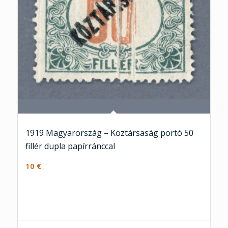
1919 Magyarország – Köztársaság portó 50
fillér dupla papírránccal
10
€